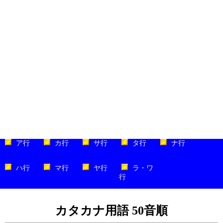
ア行
カ行
サ行
タ行
ナ行
ハ行
マ行
ヤ行
ラ・ワ
行
カタカナ用語 50音順