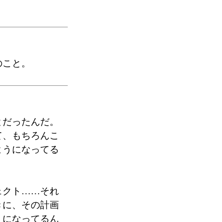
のこと。
とだったんだ。
て、もちろんこ
ようになってる
ェクト……それ
きに、その計画
うになってるん